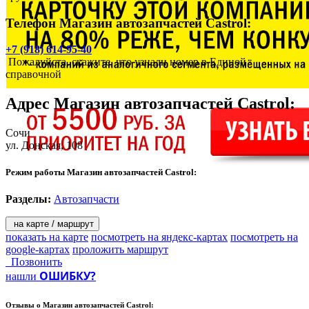
Телефон Магазин автозапчастей Castrol:
+7 (918) 614-95-40
Пожалуйста, скажите, что узнали номер в Единой
справочной
Адрес
Магазин автозапчастей Castrol
:
Сочи
ул. Донская, 108
Режим работы Магазин автозапчастей Castrol:
Разделы:
Автозапчасти
на карте / маршрут
показать на карте
посмотреть на яндекс-картах
посмотреть на
google-картах
проложить маршрут
Позвонить
ОШИБКУ?
нашли
Отзывы о
Магазин автозапчастей Castrol: