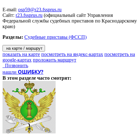
E-mail:
osp59@r23.fssprus.ru
Сайт:
r23.fssprus.ru
(официальный сайт Управления
Федеральной службы судебных приставов по Краснодарскому
краю)
Разделы:
Судебные приставы (ФССП)
на карте / маршрут
показать на карте
посмотреть на яндекс-картах
посмотреть на
google-картах
проложить маршрут
Позвонить
ОШИБКУ?
нашли
В этом разделе
часто смотрят: