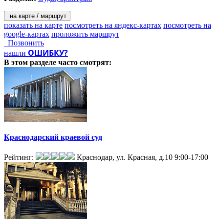
на карте / маршрут
показать на карте
посмотреть на яндекс-картах
посмотреть на
google-картах
проложить маршрут
Позвонить
ОШИБКУ?
нашли
В этом разделе
часто смотрят:
Краснодарский краевой суд
Рейтинг:
Краснодар, ул. Красная, д.10
9:00-17:00