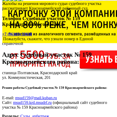
Жалобы на решения мирового судьи судебного участка
рассматривает Красноармейский районный суд.
Телефон Судебный участок № 159
Красноармейского района:
+7 (86165) 33638
Пожалуйста, скажите, что узнали номер в Единой
справочной
Адрес
Судебный участок № 159
Красноармейского района
:
станица Полтавская
, Краснодарский край
ул. Коммунистическая, 201
Режим работы Судебный участок № 159 Красноармейского района:
E-mail:
msud159@mail.kuban.ru
Сайт:
msud159.krd.msudrf.ru
(официальный сайт судебного
участка № 159 Красноармейского района)
Разделы:
Суды, арбитраж