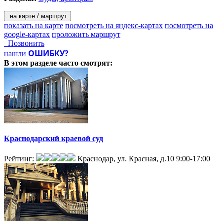
на карте / маршрут
показать на карте
посмотреть на яндекс-картах
посмотреть на
google-картах
проложить маршрут
Позвонить
ОШИБКУ?
нашли
В этом разделе
часто смотрят:
Краснодарский краевой суд
Рейтинг:
Краснодар, ул. Красная, д.10
9:00-17:00