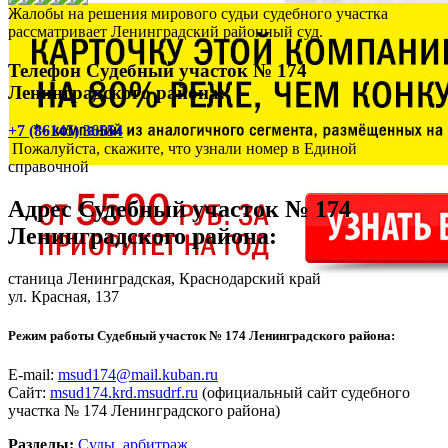
Жалобы на решения мирового судьи судебного участка
рассматривает Ленинградский районный суд.
Телефон Судебный участок № 174
Ленинградского района:
+7 (86145) 36554
Пожалуйста, скажите, что узнали номер в Единой
справочной
Адрес
Судебный участок № 174
Ленинградского района
:
станица Ленинградская
, Краснодарский край
ул. Красная, 137
Режим работы Судебный участок № 174 Ленинградского района:
E-mail:
msud174@mail.kuban.ru
Сайт:
msud174.krd.msudrf.ru
(официальный сайт судебного
участка № 174 Ленинградского района)
Разделы:
Суды, арбитраж