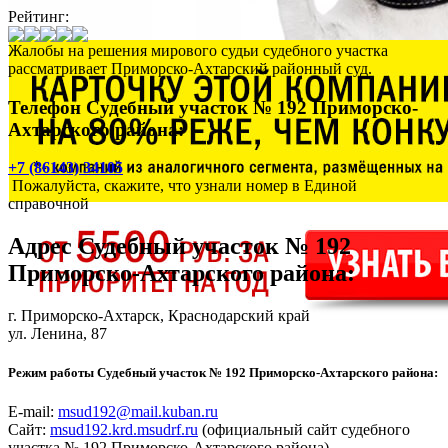
Рейтинг:
Жалобы на решения мирового судьи судебного участка
рассматривает Приморско-Ахтарский районный суд.
Телефон Судебный участок № 192 Приморско-
Ахтарского района:
+7 (86143) 34105
Пожалуйста, скажите, что узнали номер в Единой
справочной
Адрес
Судебный участок № 192
Приморско-Ахтарского района
:
г. Приморско-Ахтарск
, Краснодарский край
ул. Ленина, 87
Режим работы Судебный участок № 192 Приморско-Ахтарского района:
E-mail:
msud192@mail.kuban.ru
Сайт:
msud192.krd.msudrf.ru
(официальный сайт судебного
участка № 192 Приморско-Ахтарского района)