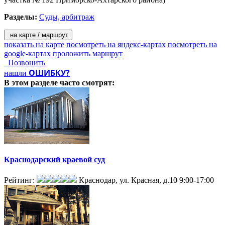
Разделы:
Суды, арбитраж
на карте / маршрут
показать на карте
посмотреть на яндекс-картах
посмотреть на
google-картах
проложить маршрут
Позвонить
ОШИБКУ?
нашли
В этом разделе
часто смотрят:
Краснодарский краевой суд
Рейтинг:
Краснодар, ул. Красная, д.10
9:00-17:00