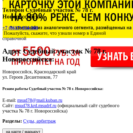
Телефон Судебный участок № 78 г.
Новороссийска:
+7 (8617) 634-508
Пожалуйста, скажите, что узнали номер в Единой
справочной
Адрес
Судебный участок № 78 г.
Новороссийска
:
Новороссийск
, Краснодарский край
ул. Героев Десантников, 77
Режим работы Судебный участок № 78 г. Новороссийска:
E-mail:
msud78@mail.kuban.ru
Сайт:
msud78.krd.msudrf.ru
(официальный сайт судебного
участка № 78 г. Новороссийска)
Разделы:
Суды, арбитраж
на карте / маршрут