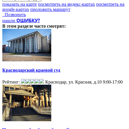
показать на карте
посмотреть на яндекс-картах
посмотреть на
google-картах
проложить маршрут
Позвонить
ОШИБКУ?
нашли
В этом разделе
часто смотрят:
Краснодарский краевой суд
Рейтинг:
Краснодар, ул. Красная, д.10
9:00-17:00