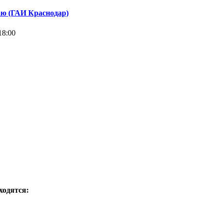
ю (ГАИ Краснодар)
18:00
аходятся: