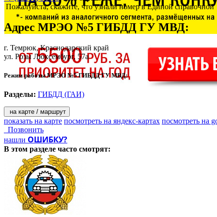
Пожалуйста, скажите, что узнали номер в Единой справочной
Адрес
МРЭО №5 ГИБДД ГУ МВД
:
г. Темрюк
, Краснодарский край
ул. Розы Люксембург, 57а
Режим работы МРЭО №5 ГИБДД ГУ МВД:
Разделы:
ГИБДД (ГАИ)
на карте / маршрут
показать на карте
посмотреть на яндекс-картах
посмотреть на g
Позвонить
ОШИБКУ?
нашли
В этом разделе
часто смотрят: