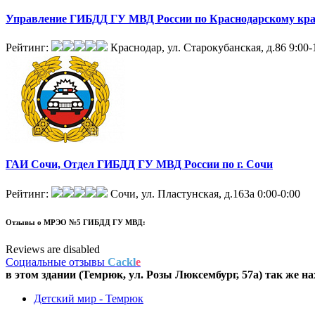
Управление ГИБДД ГУ МВД России по Краснодарскому кра
Рейтинг:
Краснодар, ул. Старокубанская, д.86
9:00-
ГАИ Сочи, Отдел ГИБДД ГУ МВД России по г. Сочи
Рейтинг:
Сочи, ул. Пластунская, д.163а
0:00-0:00
Отзывы о
МРЭО №5 ГИБДД ГУ МВД:
Reviews are disabled
Социальные отзывы
Cackl
e
в этом здании (Темрюк,
ул. Розы Люксембург, 57а
) так же н
Детский мир - Темрюк