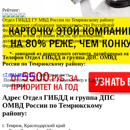
Рейтинг:
Отдел ГИБДД ГУ МВД России по Темрюкскому району
контролирует соблюдение законодательства Российской
Федерации в области обеспечения безопасности дорожного
движения всеми органами власти, организациями,
должностными и физическими лицами Российской
Федерации.
Телефон Отдел ГИБДД и группа ДПС ОМВД
России по Темрюкскому району:
+7 (86148) 51972
- дежурная часть
Пожалуйста, скажите, что узнали номер в Единой
справочной
Адрес
Отдел ГИБДД и группа ДПС
ОМВД России по Темрюкскому
району
:
г. Темрюк
, Краснодарский край