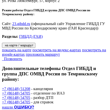
ул. Розы Люксембург, 57, корпус 2
Режим работы Отдел ГИБДД и группа ДПС ОМВД России по
Темрюкскому району:
Сайт:
23.gibdd.ru
(официальный сайт Управление ГИБДД ГУ
МВД России по Краснодарскому краю (ГАИ Краснодар))
Разделы:
ГИБДД (ГАИ)
на карте / маршрут
показать на карте
посмотреть на яндекс-картах
посмотреть на
google-картах
проложить маршрут
Позвонить
Дополнительные телефоны
Отдел ГИБДД и
группа ДПС ОМВД России по Темрюкскому
району:
+7 (86148) 51208
- канцелярия
+7 (86148) 54705
- отделение по ИАЗ
+7 (86148) 54705
- разбор ДТП
+7 (86148) 54705
- для справок
ОШИБКУ?
нашли