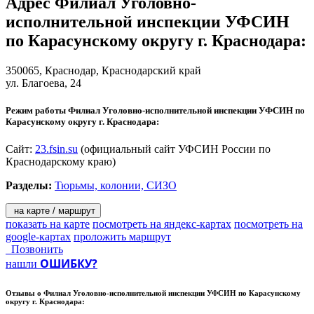
Адрес
Филиал Уголовно-
исполнительной инспекции УФСИН
по Карасунскому округу г. Краснодара
:
350065,
Краснодар
, Краснодарский край
ул. Благоева, 24
Режим работы Филиал Уголовно-исполнительной инспекции УФСИН по
Карасунскому округу г. Краснодара:
Сайт:
23.fsin.su
(официальный сайт УФСИН России по
Краснодарскому краю)
Разделы:
Тюрьмы, колонии, СИЗО
на карте / маршрут
показать на карте
посмотреть на яндекс-картах
посмотреть на
google-картах
проложить маршрут
Позвонить
ОШИБКУ?
нашли
Отзывы о
Филиал Уголовно-исполнительной инспекции УФСИН по Карасунскому
округу г. Краснодара: