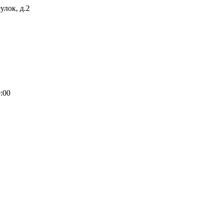
улок, д.2
0:00