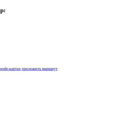
ар
:
oogle-картах
проложить маршрут