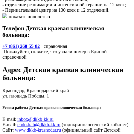
- отделение реанимации и интенсивной терапии на 12 коек;
- Перинатальный центр на 130 коек и 12 отделений.
- 14 вспомогательных подразделений,
показать полностью
- 4 поликлинических отделения;
- дневной стационар.
Телефон Детская краевая клиническая
больница:
+7 (861) 268-55-82
- справочная
Пожалуйста, скажите, что узнали номер в Единой
справочной
Адрес
Детская краевая клиническая
больница
:
Краснодар
, Краснодарский край
ул. площадь Победы, 1
Режим работы Детская краевая клиническая больница:
E-mail:
inbox@dkkb-kk.ru
E-mail:
endo-kab@dkkb-kk.ru
(эндокринологический кабинет)
Сайт:
www.dkkb-krasnodar.ru
(официальный сайт Детской