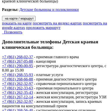
краевой клинической больницы)
Разделы:
Детские больницы и поликлиники
на карте / маршрут
показать на карте
посмотреть на яндекс-картах
посмотреть на
google-картах
проложить маршрут
Позвонить
Дополнительные телефоны
Детская краевая
клиническая больница:
+7 (861) 268-02-37
- приемная главного врача
+7 (861) 267-05-88
- канцелярия
+7 (861) 290-00-95
- регистратура диагностического центра, с
8.00 до 15.00
+7 (861) 268-55-93
- платные услуги
+7 (861) 268-66-88
- приемная диагностического центра
+7 (861) 262-32-97
- справочная перинатального центра
+7 (861) 262-33-63
- приемная перинатального центра
+7 (861) 262-35-43
- женская консультация, регистратура
+7 (861) 267-12-14
- женская консультация, регистратура УЗИ
+7 (861) 262-32-97
- женская консультация, запись краевых
пациентов на консультативный прием
+7 (861) 268-56-40
- гастроэнтерологическое отделение