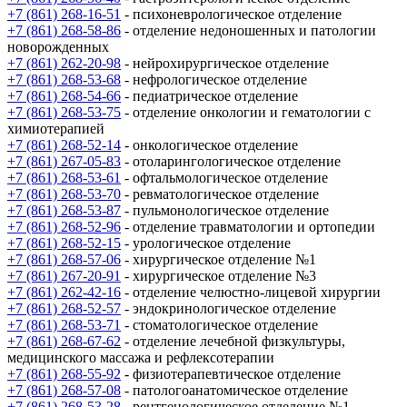
+7 (861) 268-16-51
- психоневрологическое отделение
+7 (861) 268-58-86
- отделение недоношенных и патологии
новорожденных
+7 (861) 262-20-98
- нейрохирургическое отделение
+7 (861) 268-53-68
- нефрологическое отделение
+7 (861) 268-54-66
- педиатрическое отделение
+7 (861) 268-53-75
- отделение онкологии и гематологии с
химиотерапией
+7 (861) 268-52-14
- онкологическое отделение
+7 (861) 267-05-83
- отоларингологическое отделение
+7 (861) 268-53-61
- офтальмологическое отделение
+7 (861) 268-53-70
- ревматологическое отделение
+7 (861) 268-53-87
- пульмонологическое отделение
+7 (861) 268-52-96
- отделение травматологии и ортопедии
+7 (861) 268-52-15
- урологическое отделение
+7 (861) 268-57-06
- хирургическое отделение №1
+7 (861) 267-20-91
- хирургическое отделение №3
+7 (861) 262-42-16
- отделение челюстно-лицевой хирургии
+7 (861) 268-52-57
- эндокринологическое отделение
+7 (861) 268-53-71
- стоматологическое отделение
+7 (861) 268-67-62
- отделение лечебной физкультуры,
медицинского массажа и рефлексотерапии
+7 (861) 268-55-92
- физиотерапевтическое отделение
+7 (861) 268-57-08
- патологоанатомическое отделение
+7 (861) 268-53-28
- рентгенологическое отделение №1