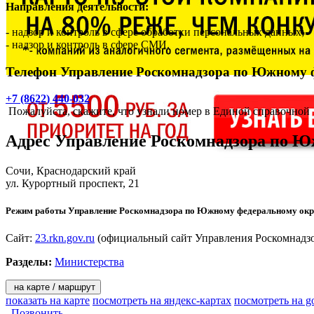
Направления деятельности:
- надзор и контроль в сфере обработки персональных данных;
- надзор и контроль в сфере СМИ.
Телефон Управление Роскомнадзора по Южному 
+7 (8622) 440-032
Пожалуйста, скажите, что узнали номер в Единой справочной
Адрес
Управление Роскомнадзора по Ю
Сочи
, Краснодарский край
ул. Курортный проспект, 21
Режим работы Управление Роскомнадзора по Южному федеральному окр
Сайт:
23.rkn.gov.ru
(официальный сайт Управления Роскомнадз
Разделы:
Министерства
на карте / маршрут
показать на карте
посмотреть на яндекс-картах
посмотреть на g
Позвонить