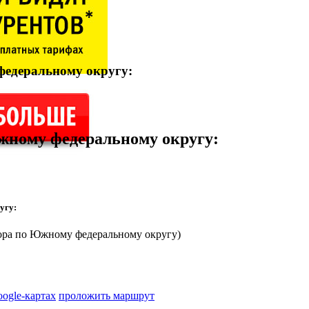
федеральному округу:
жному федеральному округу
:
угу:
ора по Южному федеральному округу)
oogle-картах
проложить маршрут