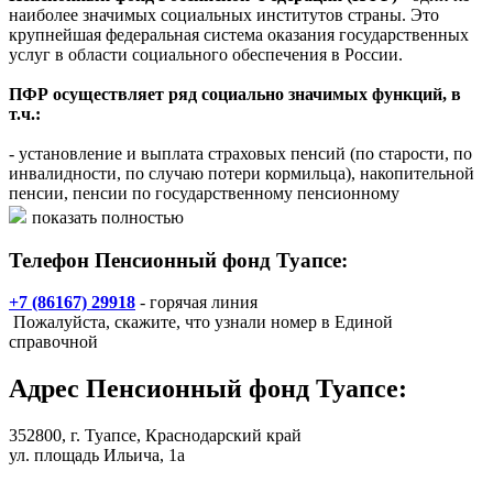
наиболее значимых социальных институтов страны. Это
крупнейшая федеральная система оказания государственных
услуг в области социального обеспечения в России.
ПФР осуществляет ряд социально значимых функций, в
т.ч.:
- установление и выплата страховых пенсий (по старости, по
инвалидности, по случаю потери кормильца), накопительной
пенсии, пенсии по государственному пенсионному
обеспечению, пенсии военнослужащих и их семей,
показать полностью
социальных пенсий, пенсии госслужащих;
- выдача государственных сертификатов на материнский
Телефон Пенсионный фонд Туапсе:
(семейный) капитал;
- назначение и реализация социальных выплат отдельным
+7 (86167) 29918
- горячая линия
категориям граждан: ветеранам, инвалидам, Героям
Пожалуйста, скажите, что узнали номер в Единой
Российской Федерации и др.;
справочной
- назначение и реализация федеральной социальной доплаты к
пенсии до уровня прожиточного минимума пенсионера в
Адрес
Пенсионный фонд Туапсе
:
регионе;
- ведение системы персонифицированного учета прав
участников системы обязательного пенсионного страхования;
352800,
г. Туапсе
, Краснодарский край
- формирование, инвестирование и выплата средств
ул. площадь Ильича, 1а
пенсионных накоплений;
- адресная помощь пенсионерам и софинансирование