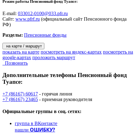
Режим работы Пенсионный фонд Туапсе:
социальных программ субъектов РФ;
- реализация Программы государственного софинансирования
E-mail:
033012-0100@033.pfr.ru
пенсии;
Сайт:
www.pfrf.ru
(официальный сайт Пенсионного фонда
- реализация международных соглашений.
РФ)
Разделы:
Пенсионные фонды
на карте / маршрут
показать на карте
посмотреть на яндекс-картах
посмотреть на
google-картах
проложить маршрут
Позвонить
Дополнительные телефоны
Пенсионный фонд
Туапсе:
+7 (86167) 60617
- горячая линия
+7 (86167) 23465
- приемная руководителя
Официальные группы
в соц. сетях:
группа в ВКонтакте
ОШИБКУ?
нашли