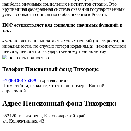
наиболее значимых социальных институтов страны. Это
крупнейшая федеральная система оказания государственных
услуг в области социального обеспечения в России.
ПФР осуществляет ряд социально значимых функций, в
т.ч.:
- установление и выплата страховых пенсий (по старости, по
инвалидности, по случаю потери кормильца), накопительной
пенсии, пенсии по государственному пенсионному
обеспечению, пенсии военнослужащих и их семей,
показать полностью
социальных пенсий, пенсии госслужащих;
- выдача государственных сертификатов на материнский
Телефон Пенсионный фонд Тихорецк:
(семейный) капитал;
- назначение и реализация социальных выплат отдельным
+7 (86196) 75309
- горячая линия
категориям граждан: ветеранам, инвалидам, Героям
Пожалуйста, скажите, что узнали номер в Единой
Российской Федерации и др.;
справочной
- назначение и реализация федеральной социальной доплаты к
пенсии до уровня прожиточного минимума пенсионера в
Адрес
Пенсионный фонд Тихорецк
:
регионе;
- ведение системы персонифицированного учета прав
участников системы обязательного пенсионного страхования;
352120,
г. Тихорецк
, Краснодарский край
- формирование, инвестирование и выплата средств
ул. Коллективная, 43
пенсионных накоплений;
- адресная помощь пенсионерам и софинансирование