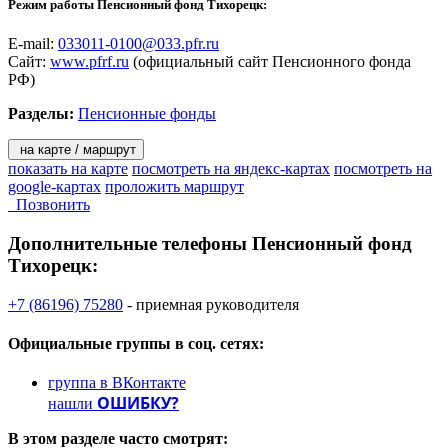
Режим работы Пенсионный фонд Тихорецк:
социальных программ субъектов РФ;
- реализация Программы государственного софинансирования
E-mail:
033011-0100@033.pfr.ru
пенсии;
Сайт:
www.pfrf.ru
(официальный сайт Пенсионного фонда
- реализация международных соглашений.
РФ)
Разделы:
Пенсионные фонды
на карте / маршрут
показать на карте
посмотреть на яндекс-картах
посмотреть на
google-картах
проложить маршрут
Позвонить
Дополнительные телефоны
Пенсионный фонд
Тихорецк:
+7 (86196) 75280
- приемная руководителя
Официальные группы
в соц. сетях:
группа в ВКонтакте
ОШИБКУ?
нашли
В этом разделе
часто смотрят: