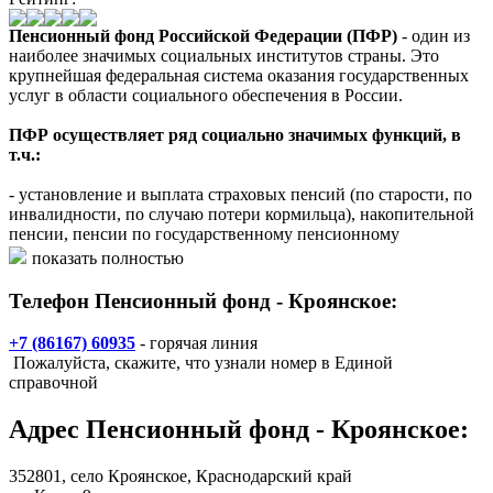
Пенсионный фонд Российской Федерации (ПФР)
- один из
наиболее значимых социальных институтов страны. Это
крупнейшая федеральная система оказания государственных
услуг в области социального обеспечения в России.
ПФР осуществляет ряд социально значимых функций, в
т.ч.:
- установление и выплата страховых пенсий (по старости, по
инвалидности, по случаю потери кормильца), накопительной
пенсии, пенсии по государственному пенсионному
обеспечению, пенсии военнослужащих и их семей,
показать полностью
социальных пенсий, пенсии госслужащих;
- выдача государственных сертификатов на материнский
Телефон Пенсионный фонд - Кроянское:
(семейный) капитал;
- назначение и реализация социальных выплат отдельным
+7 (86167) 60935
- горячая линия
категориям граждан: ветеранам, инвалидам, Героям
Пожалуйста, скажите, что узнали номер в Единой
Российской Федерации и др.;
справочной
- назначение и реализация федеральной социальной доплаты к
пенсии до уровня прожиточного минимума пенсионера в
Адрес
Пенсионный фонд - Кроянское
:
регионе;
- ведение системы персонифицированного учета прав
участников системы обязательного пенсионного страхования;
352801,
село Кроянское
, Краснодарский край
- формирование, инвестирование и выплата средств