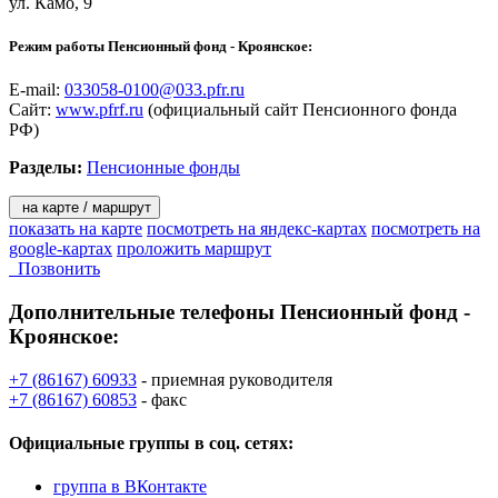
ул. Камо, 9
пенсионных накоплений;
- адресная помощь пенсионерам и софинансирование
Режим работы Пенсионный фонд - Кроянское:
социальных программ субъектов РФ;
- реализация Программы государственного софинансирования
E-mail:
033058-0100@033.pfr.ru
пенсии;
Сайт:
www.pfrf.ru
(официальный сайт Пенсионного фонда
- реализация международных соглашений.
РФ)
Разделы:
Пенсионные фонды
на карте / маршрут
показать на карте
посмотреть на яндекс-картах
посмотреть на
google-картах
проложить маршрут
Позвонить
Дополнительные телефоны
Пенсионный фонд -
Кроянское:
+7 (86167) 60933
- приемная руководителя
+7 (86167) 60853
- факс
Официальные группы
в соц. сетях:
группа в ВКонтакте