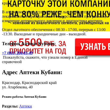
края.
В аптечном пункте осуществляется льготный отпуск
лекарственных препаратов по государственным программам,
измерение артериального давления и диагностика аритмии.
Отдел льготного обеспечения с 08:30 - 17:00, перерыв с 13:00
-13:30. Выходные и праздничные дни - выходной.
Телефон Аптеки Кубани:
+7 (861) 204-03-49
Пожалуйста, скажите, что узнали номер в Единой
справочной
Адрес
Аптеки Кубани
:
Краснодар
, Краснодарский край
ул. Атарбекова, 40
Режим работы Аптеки Кубани:
Разделы:
Аптеки