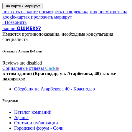
на карте / маршрут
показать на карте
посмотреть на яндекс-картах
посмотреть на
google-картах
проложить маршрут
Позвонить
ОШИБКУ?
нашли
Имеются противопоказания, необходима консультация
специалиста
Отзывы о
Аптеки Кубани:
Reviews are disabled
Социальные отзывы
Cackl
e
в этом здании (Краснодар,
ул. Атарбекова, 40
) так же
находятся:
Сбербанк на Атарбекова 40 - Краснодар
Разделы:
Каталог компаний
Афиша
Статьи и публикации
Городской форум - Сочи