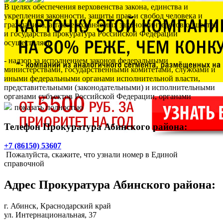
В целях обеспечения верховенства закона, единства и
укрепления законности, защиты прав и свобод человека и
гражданина, а также охраняемых законом интересов общества
и государства прокуратура Российской Федерации
осуществляет:
​​​- надзор за исполнением законов федеральными
министерствами, государственными комитетами, службами и
иными федеральными органами исполнительной власти,
представительными (законодательными) и исполнительными
органами субъектов Российской Федерации, органами
местного самоуправления, органами военного управления,
показать полностью
органами контроля, их должностными лицами, субъектами
осуществления общественного контроля за обеспечением прав
Телефон Прокуратура Абинского района:
человека в местах принудительного содержания и содействия
лицам, находящимся в местах принудительного содержания,
+7 (86150) 53607
органами управления и руководителями коммерческих и
Пожалуйста, скажите, что узнали номер в Единой
некоммерческих организаций, а также за соответствием
справочной
законам издаваемых ими правовых актов;
- надзор за соблюдением прав и свобод человека и гражданина
Адрес
Прокуратура Абинского района
:
федеральными министерствами, государственными
комитетами, службами и иными федеральными органами
исполнительной власти, представительными
г. Абинск
, Краснодарский край
(законодательными) и исполнительными органами субъектов
ул. Интернациональная, 37
Российской Федерации, органами местного самоуправления,