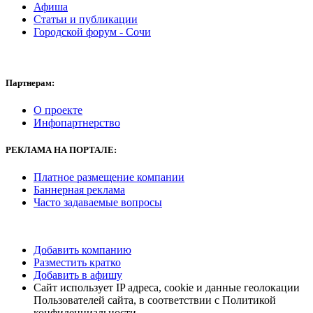
Афиша
правонарушениях и другими федеральными законами.
Статьи и публикации
Городской форум - Сочи
Прокуроры в соответствии с процессуальным
законодательством Российской Федерации участвуют в
рассмотрении дел судами, арбитражными судами,
опротестовывают противоречащие закону решения,
Партнерам:
приговоры, определения и постановления судов.
Прокуратура Российской Федерации также принимает
О проекте
участие в правотворческой деятельности и выполняет иные
Инфопартнерство
функции, установленные федеральными законами.
РЕКЛАМА НА ПОРТАЛЕ:
Платное размещение компании
Баннерная реклама
Часто задаваемые вопросы
Добавить компанию
Разместить кратко
Добавить в афишу
Сайт использует IP адреса, cookie и данные геолокации
Пользователей сайта, в соответствии с Политикой
конфиденциальности