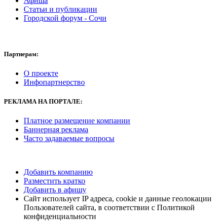
Афиша
правонарушениях и другими федеральными законами.
Статьи и публикации
Городской форум - Сочи
Прокуроры в соответствии с процессуальным
законодательством Российской Федерации участвуют в
рассмотрении дел судами, арбитражными судами,
опротестовывают противоречащие закону решения,
Партнерам:
приговоры, определения и постановления судов.
Прокуратура Российской Федерации также принимает
О проекте
участие в правотворческой деятельности и выполняет иные
Инфопартнерство
функции, установленные федеральными законами.
РЕКЛАМА НА ПОРТАЛЕ:
Платное размещение компании
Баннерная реклама
Часто задаваемые вопросы
Добавить компанию
Разместить кратко
Добавить в афишу
Сайт использует IP адреса, cookie и данные геолокации
Пользователей сайта, в соответствии с Политикой
конфиденциальности