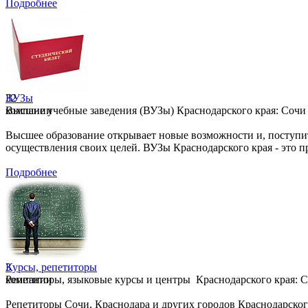
Подробнее
32
ВУЗы
компании
Высшие учебные заведения (ВУЗы) Краснодарского края: Сочи и
Высшее образование открывает новые возможности и, поступи
осуществления своих целей. ВУЗы Краснодарского края - это п
Подробнее
3
Курсы, репетиторы
компании
Репетиторы, языковые курсы и центры Краснодарского края: Со
Репетиторы Сочи, Краснодара и других городов Краснодарског