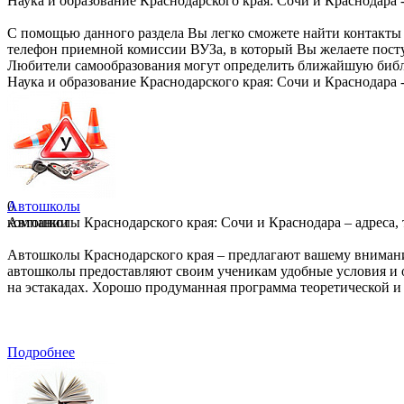
Наука и образование Краснодарского края: Сочи и Краснодара -
С помощью данного раздела Вы легко сможете найти контакты д
телефон приемной комиссии ВУЗа, в который Вы желаете посту
Любители самообразования могут определить ближайшую библ
Наука и образование Краснодарского края: Сочи и Краснодара -
0
Автошколы
компании
Автошколы Краснодарского края: Сочи и Краснодара – адреса, 
Автошколы Краснодарского края – предлагают вашему внимани
автошколы предоставляют своим ученикам удобные условия и
на эстакадах. Хорошо продуманная программа теоретической и
Подробнее