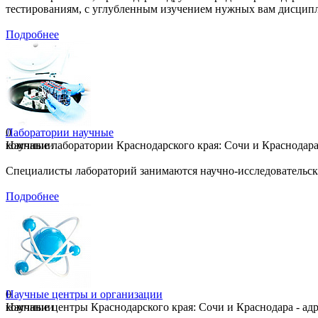
тестированиям, с углубленным изучением нужных вам дисцип
Подробнее
0
Лаборатории научные
компании
Научные лаборатории Краснодарского края: Сочи и Краснодара 
Специалисты лабораторий занимаются научно-исследовательск
Подробнее
0
Научные центры и организации
компании
Научные центры Краснодарского края: Сочи и Краснодара - адр