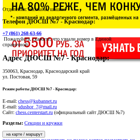
Отделения: шахматы, шашки.
Телефон ДЮСШ №7 - Краснодар:
+7 (861) 268-63-66
Пожалуйста, скажите, что узнали номер в Единой
справочной
Адрес
ДЮСШ №7 - Краснодар
:
350063,
Краснодар
, Краснодарский край
ул. Постовая, 59
Режим работы ДЮСШ №7 - Краснодар:
E-mail:
chess@kubannet.ru
E-mail:
sdushor_7@mail.ru
Сайт:
chess.centerstart.ru
(официальный сайт ДЮСШ №7)
Разделы:
Секции и кружки
на карте / маршрут