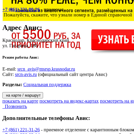
+7 (861) 221-00-26
- приемная
Пожалуйста, скажите, что узнали номер в Единой справочной
Адрес
Авис
:
Краснодар
, Краснодарский край
ул. Гагарина, 186
Режим работы Авис:
E-mail:
srcn_avis@msrsp.krasnodar.ru
Сайт:
srcn-avis.ru
(официальный сайт центра Авис)
Разделы:
Социальная поддержка
на карте / маршрут
показать на карте
посмотреть на яндекс-картах
посмотреть на g
Позвонить
Дополнительные телефоны
Авис:
+7 (861) 221-31-26
- приемное отделение с карантинным блоко