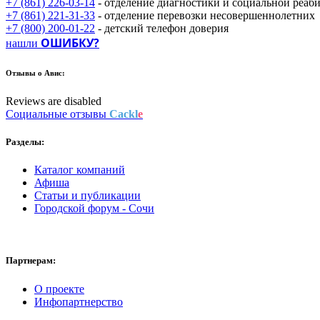
+7 (861) 226-03-14
- отделение диагностики и социальной реаб
+7 (861) 221-31-33
- отделение перевозки несовершеннолетних
+7 (800) 200-01-22
- детский телефон доверия
ОШИБКУ?
нашли
Отзывы о
Авис:
Reviews are disabled
Социальные отзывы
Cackl
e
Разделы:
Каталог компаний
Афиша
Статьи и публикации
Городской форум - Сочи
Партнерам:
О проекте
Инфопартнерство