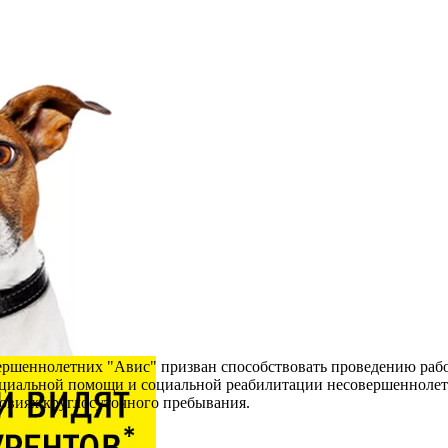
ршеннолетних "Авис" призван способствовать проведению рабо
иальной помощи и социальной реабилитации несовершеннолетних
овиях круглосуточного пребывания.