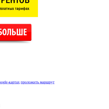
oogle-картах
проложить маршрут
м