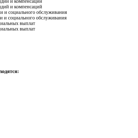
сидий и компенсаций
сидий и компенсаций
ки и социального обслуживания
ки и социального обслуживания
оциальных выплат
оциальных выплат
аходятся: