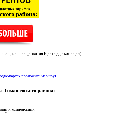
кого района
:
и социального развития Краснодарского края)
oogle-картах
проложить маршрут
ы Тимашевского района:
сидий и компенсаций