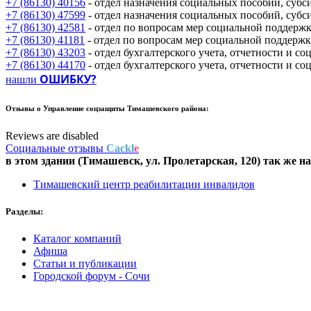
+7 (86130) 40156
- отдел назначения социальных пособий, суб
+7 (86130) 47599
- отдел назначения социальных пособий, суб
+7 (86130) 42581
- отдел по вопросам мер социальной поддерж
+7 (86130) 41181
- отдел по вопросам мер социальной поддерж
+7 (86130) 43203
- отдел бухгалтерского учета, отчетности и с
+7 (86130) 44170
- отдел бухгалтерского учета, отчетности и с
ОШИБКУ?
нашли
Отзывы о
Управление соцзащиты Тимашевского района:
Reviews are disabled
Социальные отзывы
Cackl
e
в этом здании (Тимашевск,
ул. Пролетарская, 120
) так же н
Тимашевский центр реабилитации инвалидов
Разделы:
Каталог компаний
Афиша
Статьи и публикации
Городской форум - Сочи