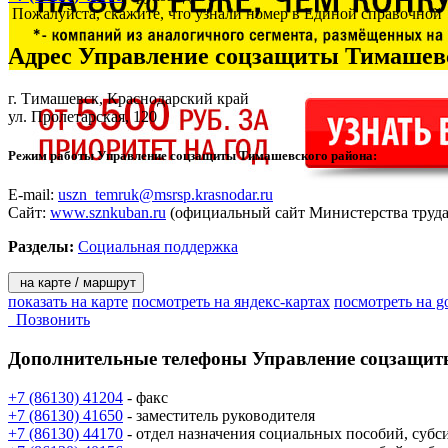
Пожалуйста, скажите, что узнали номер в Единой справочной
Адрес
Управление соцзащиты Тимашевс
г. Тимашевск
, Краснодарский край
ул. Пролетарская, 120
Режим работы Управление соцзащиты Тимашевского района:
E-mail:
uszn_temruk@msrsp.krasnodar.ru
Сайт:
www.sznkuban.ru
(официальный сайт Министерства труда 
Разделы:
Социальная поддержка
на карте / маршрут
показать на карте
посмотреть на яндекс-картах
посмотреть на g
Позвонить
Дополнительные телефоны
Управление соцзащит
+7 (86130) 41204
- факс
+7 (86130) 41650
- заместитель руководителя
+7 (86130) 44170
- отдел назначения социальных пособий, суб