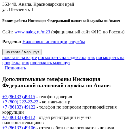
353440,
Анапа
, Краснодарский край
ул. Шевченко, 1
Режим работы Инспекция Федеральной налоговой службы по Анапе:
Сайт:
www.nalog.ru/rn23
(официальный сайт ФНС по России)
Разделы:
Налоговые инспекции, службы
на карте / маршрут
показать на карте
посмотреть на яндекс-картах
посмотреть на
google-картах
проложить маршрут
Позвонить
Дополнительные телефоны
Инспекция
Федеральной налоговой службы по Анапе:
+7 (86133) 49115
- телефон доверия
+7 (800) 222-22-22
- контакт-центр
+7 (86133) 49122
- телефон по вопросам противодействия
коррупции
+7 (86133) 49112
- отдел регистрации и учета
налогоплательщиков
+7 (86133) 49106
- отдел работы с налогоплательщиками