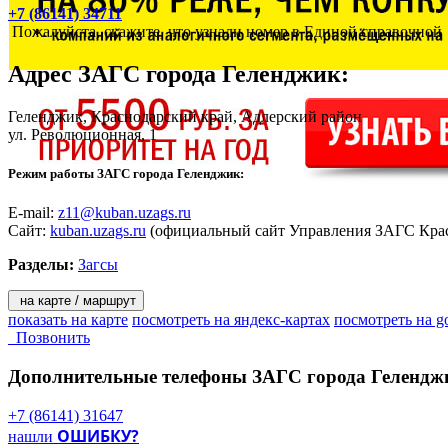
+7 (86141) 34711
Пожалуйста, скажите, что узнали номер в Единой справочной
Адрес
ЗАГС города Геленджик
:
Геленджик
, Краснодарский край, Адлерский район
ул. Революционная, 1
Режим работы ЗАГС города Геленджик:
E-mail:
z11@kuban.uzags.ru
Сайт:
kuban.uzags.ru
(официальный сайт Управления ЗАГС Крас
Разделы:
Загсы
на карте / маршрут
показать на карте
посмотреть на яндекс-картах
посмотреть на g
Позвонить
Дополнительные телефоны
ЗАГС города Гелендж
+7 (86141) 31647
ОШИБКУ?
нашли