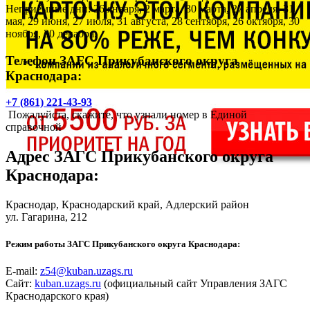
Неприёмные дни: 26 января, 2 марта, 30 марта, 27 апреля, 31
мая, 29 июня, 27 июля, 31 августа, 28 сентября, 26 октября, 30
ноября, 30 декабря.
Телефон ЗАГС Прикубанского округа
Краснодара:
+7 (861) 221-43-93
Пожалуйста, скажите, что узнали номер в Единой
справочной
Адрес
ЗАГС Прикубанского округа
Краснодара
:
Краснодар
, Краснодарский край, Адлерский район
ул. Гагарина, 212
Режим работы ЗАГС Прикубанского округа Краснодара:
E-mail:
z54@kuban.uzags.ru
Сайт:
kuban.uzags.ru
(официальный сайт Управления ЗАГС
Краснодарского края)