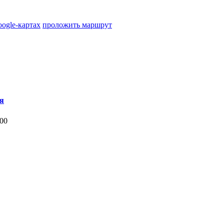
oogle-картах
проложить маршрут
я
:00