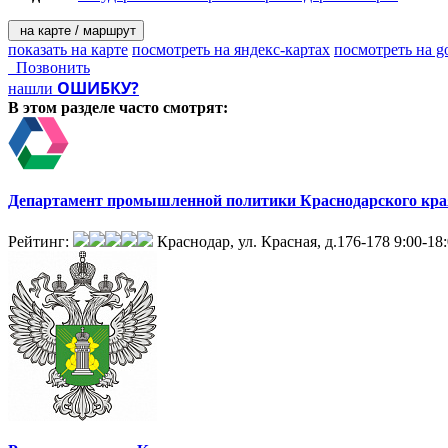
на карте / маршрут
показать на карте
посмотреть на яндекс-картах
посмотреть на g
Позвонить
ОШИБКУ?
нашли
В этом разделе
часто смотрят:
Департамент промышленной политики Краснодарского кра
Рейтинг:
Краснодар, ул. Красная, д.176-178
9:00-18