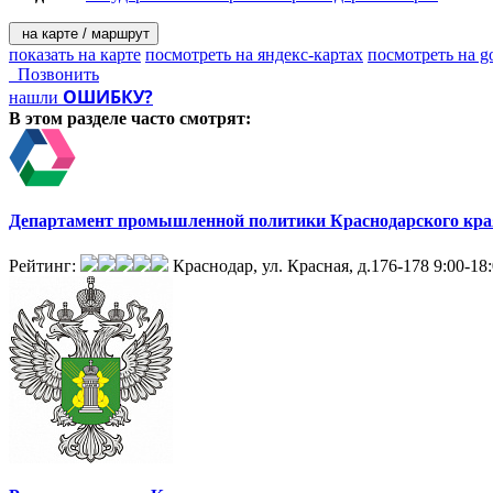
на карте / маршрут
показать на карте
посмотреть на яндекс-картах
посмотреть на g
Позвонить
ОШИБКУ?
нашли
В этом разделе
часто смотрят:
Департамент промышленной политики Краснодарского кра
Рейтинг:
Краснодар, ул. Красная, д.176-178
9:00-18