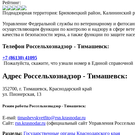
Рейтинг:
Поднадзорная территория: Брюховецкий район, Калининский р
Управление Федеральной службы по ветеринарному и фитосани
осуществляющим функции по контролю и надзору в сфере ветер
качества и безопасности зерна, а также функции по защите нас
Телефон Россельхознадзор - Тимашевск:
+7 (86130) 41095
Пожалуйста, скажите, что узнали номер в Единой справочной
Адрес
Россельхознадзор - Тимашевск
:
352700,
г. Тимашевск
, Краснодарский край
ул. Пионерская, 13
Режим работы Россельхознадзор - Тимашевск:
E-mail:
timashevskvetfito@rsn.krasnodar.ru
Сайт:
rsn.krasnodar.ru
(официальный сайт Управления Россельхо
Разделы:
Государственные органы Краснодарского края