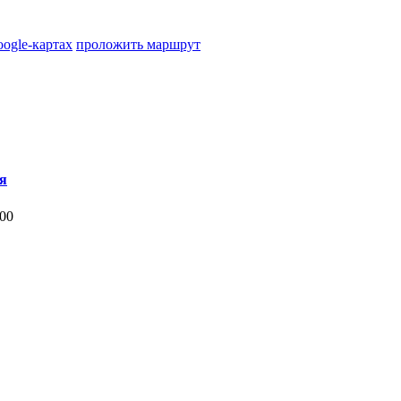
oogle-картах
проложить маршрут
я
:00