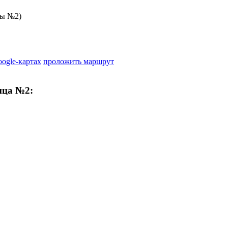
цы №2)
oogle-картах
проложить маршрут
ица №2: