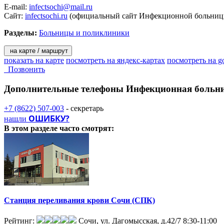
E-mail:
infectsochi@mail.ru
Сайт:
infectsochi.ru
(официальный сайт Инфекционной больни
Разделы:
Больницы и поликлиники
на карте / маршрут
показать на карте
посмотреть на яндекс-картах
посмотреть на g
Позвонить
Дополнительные телефоны
Инфекционная больн
+7 (8622) 507-003
- секретарь
ОШИБКУ?
нашли
В этом разделе
часто смотрят:
Станция переливания крови Сочи (СПК)
Рейтинг:
Сочи, ул. Дагомысская, д.42/7
8:30-11:00