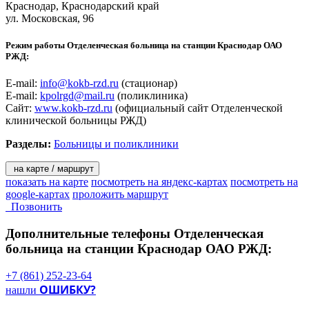
Краснодар
, Краснодарский край
ул. Московская, 96
Режим работы Отделенческая больница на станции Краснодар ОАО
РЖД:
E-mail:
info@kokb-rzd.ru
(стационар)
E-mail:
kpolrgd@mail.ru
(поликлиника)
Сайт:
www.kokb-rzd.ru
(официальный сайт Отделенческой
клинической больницы РЖД)
Разделы:
Больницы и поликлиники
на карте / маршрут
показать на карте
посмотреть на яндекс-картах
посмотреть на
google-картах
проложить маршрут
Позвонить
Дополнительные телефоны
Отделенческая
больница на станции Краснодар ОАО РЖД:
+7 (861) 252-23-64
ОШИБКУ?
нашли